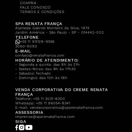
COMPRA
FALE CONOSCO
TERMOS E CONDIÇÕES
SPA RENATA FRANÇA
Alameda Gabriel Monteiro da Silva, 1974
Jardim América - São Paulo - SP - 014442-002
TELEFONE
+55 11 99129-9556
3060-9093
E-MAIL
contato@renatafranca.com
HORÁRIO DE ATENDIMENTO:
- Segunda a quinta: das 8h às 21h
- Sextas-feiras: das 8h às 17h30
- Sábados: fechado
- Domingos: das 10h às 18h
VENDA CORPORATIVA DO CREME RENATA
FRANÇA
Telefone:
+55 11 3031-8300
Whatsapp:
+55 11 96054-8341
E-mail:
vendacorporativa@sparenatafranca.com
ASSESSORIA
imprensa@sparenatafranca.com
SIGA