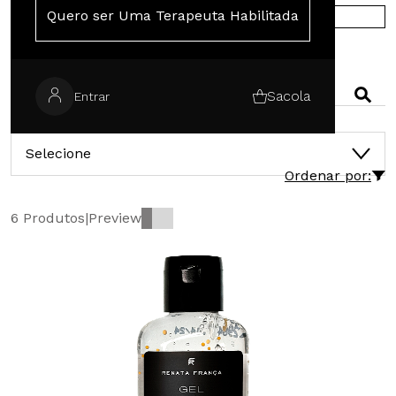
Quero ser Uma Terapeuta Habilitada
COMPRE NA EUROPA
PESQUISAR
Sacola
Entrar
CATEGORIAS
Selecione
Ordenar por:
6 Produtos
|
Preview