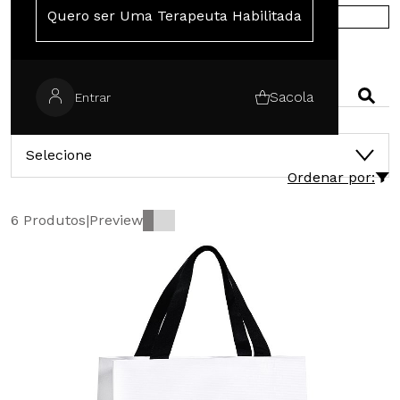
Quero ser Uma Terapeuta Habilitada
COMPRE NA EUROPA
PESQUISAR
Sacola
Entrar
CATEGORIAS
Selecione
Ordenar por:
6 Produtos
|
Preview