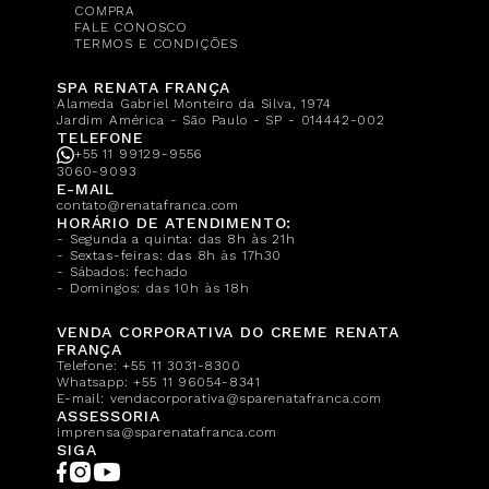
COMPRA
FALE CONOSCO
TERMOS E CONDIÇÕES
SPA RENATA FRANÇA
Alameda Gabriel Monteiro da Silva, 1974
Jardim América - São Paulo - SP - 014442-002
TELEFONE
+55 11 99129-9556
3060-9093
E-MAIL
contato@renatafranca.com
HORÁRIO DE ATENDIMENTO:
- Segunda a quinta: das 8h às 21h
- Sextas-feiras: das 8h às 17h30
- Sábados: fechado
- Domingos: das 10h às 18h
VENDA CORPORATIVA DO CREME RENATA
FRANÇA
Telefone:
+55 11 3031-8300
Whatsapp:
+55 11 96054-8341
E-mail:
vendacorporativa@sparenatafranca.com
ASSESSORIA
imprensa@sparenatafranca.com
SIGA