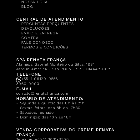
NOSSA LOJA
BLOG
CENTRAL DE ATENDIMENTO
PERGUNTAS FREQUENTES
DEVOLUÇÕES
ENVIO E ENTREGA
COMPRA
FALE CONOSCO
TERMOS E CONDIÇÕES
SPA RENATA FRANÇA
Alameda Gabriel Monteiro da Silva, 1974
Jardim América - São Paulo - SP - 014442-002
TELEFONE
+55 11 99129-9556
3060-9093
E-MAIL
contato@renatafranca.com
HORÁRIO DE ATENDIMENTO:
- Segunda a quinta: das 8h às 21h
- Sextas-feiras: das 8h às 17h30
- Sábados: fechado
- Domingos: das 10h às 18h
VENDA CORPORATIVA DO CREME RENATA
FRANÇA
Telefone:
+55 11 3031-8300