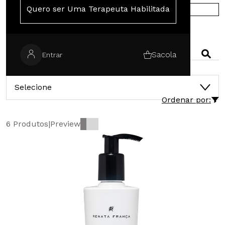
Quero ser Uma Terapeuta Habilitada
COMPRE NA EUROPA
PESQUISAR
Sacola
Entrar
CATEGORIAS
Selecione
Ordenar por:
6 Produtos
|
Preview