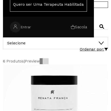
Quero ser Uma Terapeuta Habilitada
COMPRE NA EUROPA
PESQUISAR
Sacola
Entrar
CATEGORIAS
Selecione
Ordenar por:
6 Produtos
|
Preview