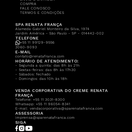
COMPRA
FALE CONOSCO
TERMOS E CONDIÇÕES
SPA RENATA FRANÇA
Alameda Gabriel Monteiro da Silva, 1974
Jardim América - São Paulo - SP - 014442-002
TELEFONE
+55 11 99129-9556
3060-9093
E-MAIL
contato@renatafranca.com
HORÁRIO DE ATENDIMENTO:
- Segunda a quinta: das 8h às 21h
- Sextas-feiras: das 8h às 17h30
- Sábados: fechado
- Domingos: das 10h às 18h
VENDA CORPORATIVA DO CREME RENATA
FRANÇA
Telefone:
+55 11 3031-8300
Whatsapp:
+55 11 96054-8341
E-mail:
vendacorporativa@sparenatafranca.com
ASSESSORIA
imprensa@sparenatafranca.com
SIGA