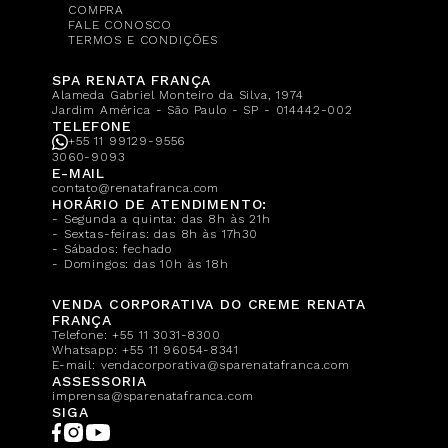
COMPRA
FALE CONOSCO
TERMOS E CONDIÇÕES
SPA RENATA FRANÇA
Alameda Gabriel Monteiro da Silva, 1974
Jardim América - São Paulo - SP - 014442-002
TELEFONE
+55 11 99129-9556
3060-9093
E-MAIL
contato@renatafranca.com
HORÁRIO DE ATENDIMENTO:
- Segunda a quinta: das 8h às 21h
- Sextas-feiras: das 8h às 17h30
- Sábados: fechado
- Domingos: das 10h às 18h
VENDA CORPORATIVA DO CREME RENATA
FRANÇA
Telefone:
+55 11 3031-8300
Whatsapp:
+55 11 96054-8341
E-mail:
vendacorporativa@sparenatafranca.com
ASSESSORIA
imprensa@sparenatafranca.com
SIGA