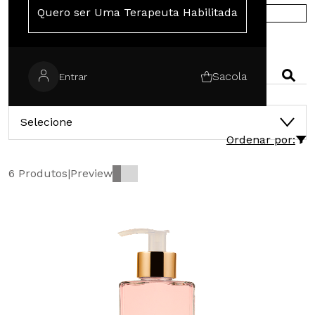
Quero ser Uma Terapeuta Habilitada
COMPRE NA EUROPA
PESQUISAR
Sacola
Entrar
CATEGORIAS
Selecione
Ordenar por:
6 Produtos
|
Preview