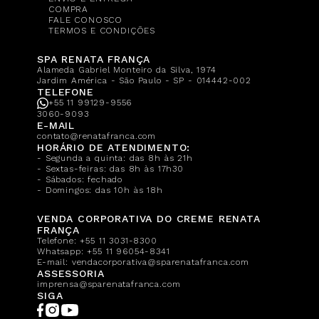
COMPRA
FALE CONOSCO
TERMOS E CONDIÇÕES
SPA RENATA FRANÇA
Alameda Gabriel Monteiro da Silva, 1974
Jardim América - São Paulo - SP - 014442-002
TELEFONE
+55 11 99129-9556
3060-9093
E-MAIL
contato@renatafranca.com
HORÁRIO DE ATENDIMENTO:
- Segunda a quinta: das 8h às 21h
- Sextas-feiras: das 8h às 17h30
- Sábados: fechado
- Domingos: das 10h às 18h
VENDA CORPORATIVA DO CREME RENATA
FRANÇA
Telefone:
+55 11 3031-8300
Whatsapp:
+55 11 96054-8341
E-mail:
vendacorporativa@sparenatafranca.com
ASSESSORIA
imprensa@sparenatafranca.com
SIGA