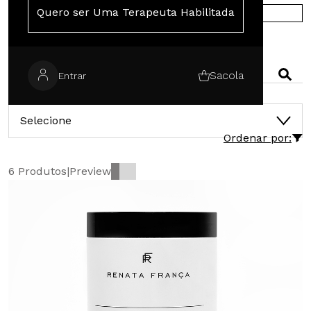
Quero ser Uma Terapeuta Habilitada
COMPRE NA EUROPA
PESQUISAR
Sacola
Entrar
CATEGORIAS
Selecione
Ordenar por:
6 Produtos
|
Preview