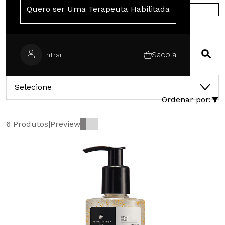
Quero ser Uma Terapeuta Habilitada
COMPRE NA EUROPA
PESQUISAR
Sacola
Entrar
CATEGORIAS
Selecione
Ordenar por:
6 Produtos
|
Preview