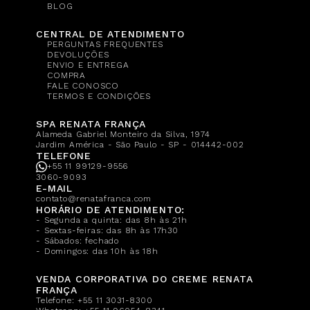
BLOG
CENTRAL DE ATENDIMENTO
PERGUNTAS FREQUENTES
DEVOLUÇÕES
ENVIO E ENTREGA
COMPRA
FALE CONOSCO
TERMOS E CONDIÇÕES
SPA RENATA FRANÇA
Alameda Gabriel Monteiro da Silva, 1974
Jardim América - São Paulo - SP - 014442-002
TELEFONE
+55 11 99129-9556
3060-9093
E-MAIL
contato@renatafranca.com
HORÁRIO DE ATENDIMENTO:
- Segunda a quinta: das 8h às 21h
- Sextas-feiras: das 8h às 17h30
- Sábados: fechado
- Domingos: das 10h às 18h
VENDA CORPORATIVA DO CREME RENATA
FRANÇA
Telefone:
+55 11 3031-8300