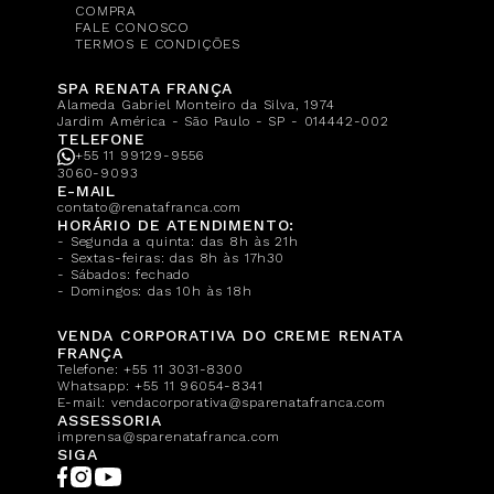
COMPRA
FALE CONOSCO
TERMOS E CONDIÇÕES
SPA RENATA FRANÇA
Alameda Gabriel Monteiro da Silva, 1974
Jardim América - São Paulo - SP - 014442-002
TELEFONE
+55 11 99129-9556
3060-9093
E-MAIL
contato@renatafranca.com
HORÁRIO DE ATENDIMENTO:
- Segunda a quinta: das 8h às 21h
- Sextas-feiras: das 8h às 17h30
- Sábados: fechado
- Domingos: das 10h às 18h
VENDA CORPORATIVA DO CREME RENATA
FRANÇA
Telefone:
+55 11 3031-8300
Whatsapp:
+55 11 96054-8341
E-mail:
vendacorporativa@sparenatafranca.com
ASSESSORIA
imprensa@sparenatafranca.com
SIGA