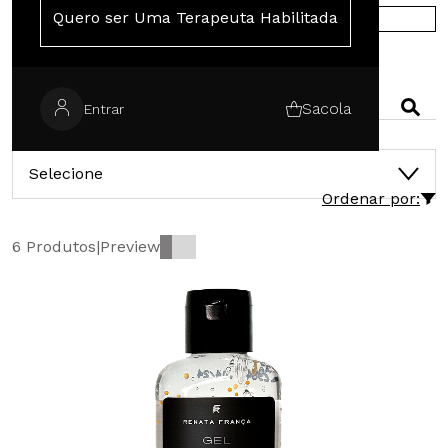
Quero ser Uma Terapeuta Habilitada
COMPRE NA EUROPA
PESQUISAR
Sacola
Entrar
CATEGORIAS
Selecione
Ordenar por:
6 Produtos
|
Preview