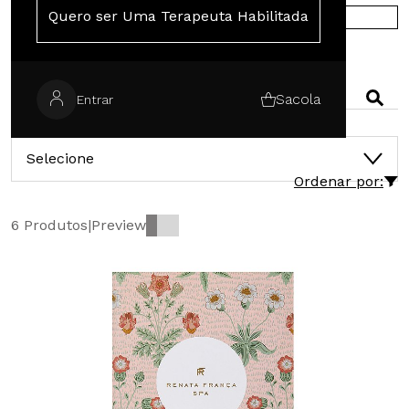
Quero ser Uma Terapeuta Habilitada
COMPRE NA EUROPA
PESQUISAR
Sacola
Entrar
CATEGORIAS
Selecione
Ordenar por:
6 Produtos
|
Preview