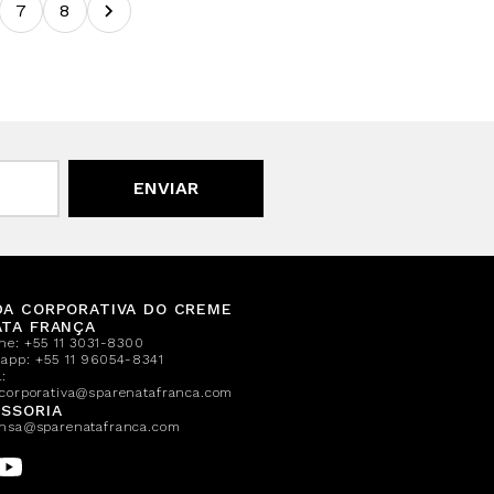
7
8
ENVIAR
DA CORPORATIVA DO CREME
ATA FRANÇA
one:
+55 11 3031-8300
sapp:
+55 11 96054-8341
:
corporativa@sparenatafranca.com
SSORIA
nsa@sparenatafranca.com