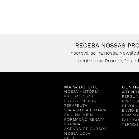
RECEBA NOSSAS PR
Inscreva-se na nossa Newslett
dentro das Promoções e 
MAPA DO SITE
CENTR
NOSSA HISTÓRIA
ATEND
PROTOCOLOS
PERGUN
ENCONTRE SUA
FREQUE
TERAPEUTA
DEVOLU
SPA RENATA FRANÇA
ENVIO 
SAIU NA MÍDIA
COMPR
FORMAÇÃO RENATA
FALE C
FRANÇA
TERMOS
AGENDA DE CURSOS
NOSSA LOJA
BLOG