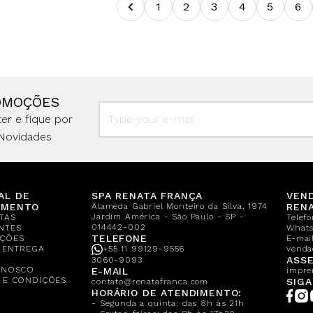
1
2
3
4
5
6
OMOÇÕES
er e fique por
Novidades
AL DE
SPA RENATA FRANÇA
VEN
IMENTO
Alameda Gabriel Monteiro da Silva, 1974
REN
Jardim América - São Paulo - SP -
TAS
Telef
014442-002
NTES
What
TELEFONE
ÇÕES
E-mail
E ENTREGA
+55 11 99129-9556
venda
A
ASSE
3060-9093
ONOSCO
E-MAIL
impre
 E CONDIÇÕES
SIGA
contato@renatafranca.com
HORÁRIO DE ATENDIMENTO:
- Segunda a quinta: das 8h às 21h