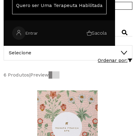
Quero ser Uma Terapeuta Habilitada
COMPRE NA EUROPA
PESQUISAR
Sacola
Entrar
CATEGORIAS
Selecione
Ordenar por:
6 Produtos
|
Preview