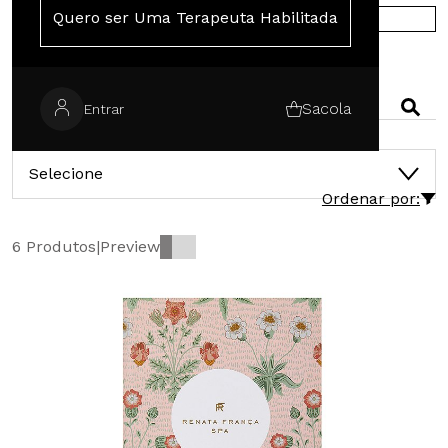
Quero ser Uma Terapeuta Habilitada
COMPRE NA EUROPA
PESQUISAR
Sacola
Entrar
CATEGORIAS
Selecione
Ordenar por:
6 Produtos
|
Preview