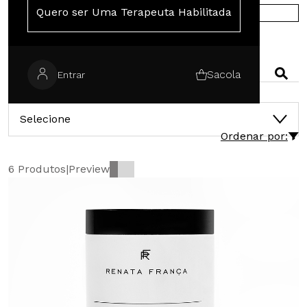
Quero ser Uma Terapeuta Habilitada
COMPRE NA EUROPA
PESQUISAR
Sacola
Entrar
CATEGORIAS
Selecione
Ordenar por:
6 Produtos
|
Preview