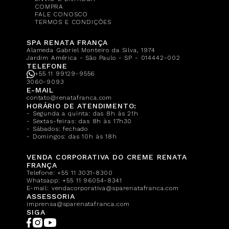
COMPRA
FALE CONOSCO
TERMOS E CONDIÇÕES
SPA RENATA FRANÇA
Alameda Gabriel Monteiro da Silva, 1974
Jardim América - São Paulo - SP - 014442-002
TELEFONE
+55 11 99129-9556
3060-9093
E-MAIL
contato@renatafranca.com
HORÁRIO DE ATENDIMENTO:
- Segunda a quinta: das 8h às 21h
- Sextas-feiras: das 8h às 17h30
- Sábados: fechado
- Domingos: das 10h às 18h
VENDA CORPORATIVA DO CREME RENATA
FRANÇA
Telefone:
+55 11 3031-8300
Whatsapp:
+55 11 96054-8341
E-mail:
vendacorporativa@sparenatafranca.com
ASSESSORIA
imprensa@sparenatafranca.com
SIGA