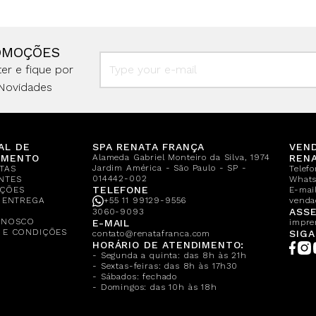
OMOÇÕES
er e fique por
Novidades
AL DE
SPA RENATA FRANÇA
VEN
IMENTO
Alameda Gabriel Monteiro da Silva, 1974
REN
Jardim América - São Paulo - SP -
TAS
Telef
014442-002
NTES
What
TELEFONE
ÇÕES
E-mail
E ENTREGA
+55 11 99129-9556
venda
A
ASSE
3060-9093
ONOSCO
E-MAIL
impre
 E CONDIÇÕES
SIGA
contato@renatafranca.com
HORÁRIO DE ATENDIMENTO:
- Segunda a quinta: das 8h às 21h
- Sextas-feiras: das 8h às 17h30
- Sábados: fechado
- Domingos: das 10h às 18h