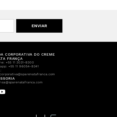
ENVIAR
DA CORPORATIVA DO CREME
ATA FRANÇA
one:
+55 11 3031-8300
sapp:
+55 11 96054-8341
:
corporativa@sparenatafranca.com
SSORIA
nsa@sparenatafranca.com