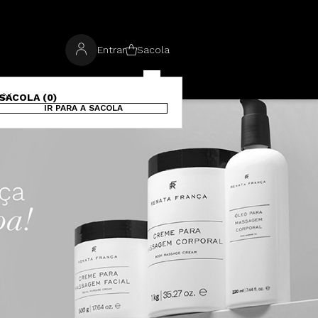
Entrar
Sacola
SACOLA (0)
IR PARA A SACOLA