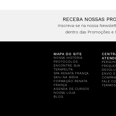
RECEBA NOSSAS PR
Inscreva-se na nossa Newslett
dentro das Promoções e 
MAPA DO SITE
CENTR
NOSSA HISTÓRIA
ATEND
PROTOCOLOS
PERGUN
ENCONTRE SUA
FREQUE
TERAPEUTA
DEVOLU
SPA RENATA FRANÇA
ENVIO 
SAIU NA MÍDIA
COMPR
FORMAÇÃO RENATA
FALE C
FRANÇA
TERMOS
AGENDA DE CURSOS
NOSSA LOJA
BLOG