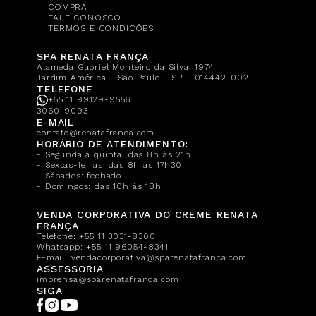
COMPRA
FALE CONOSCO
TERMOS E CONDIÇÕES
SPA RENATA FRANÇA
Alameda Gabriel Monteiro da Silva, 1974
Jardim América - São Paulo - SP - 014442-002
TELEFONE
+55 11 99129-9556
3060-9093
E-MAIL
contato@renatafranca.com
HORÁRIO DE ATENDIMENTO:
- Segunda a quinta: das 8h às 21h
- Sextas-feiras: das 8h às 17h30
- Sábados: fechado
- Domingos: das 10h às 18h
VENDA CORPORATIVA DO CREME RENATA
FRANÇA
Telefone:
+55 11 3031-8300
Whatsapp:
+55 11 96054-8341
E-mail:
vendacorporativa@sparenatafranca.com
ASSESSORIA
imprensa@sparenatafranca.com
SIGA