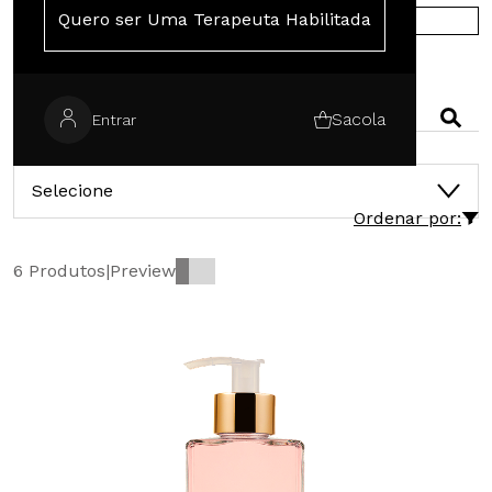
Quero ser Uma Terapeuta Habilitada
COMPRE NA EUROPA
PESQUISAR
Sacola
Entrar
CATEGORIAS
Selecione
Ordenar por:
6 Produtos
|
Preview