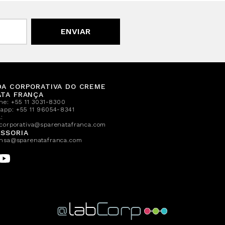
ENVIAR
DA CORPORATIVA DO CREME
ATA FRANÇA
one:
+55 11 3031-8300
sapp:
+55 11 96054-8341
:
corporativa@sparenatafranca.com
SSORIA
nsa@sparenatafranca.com