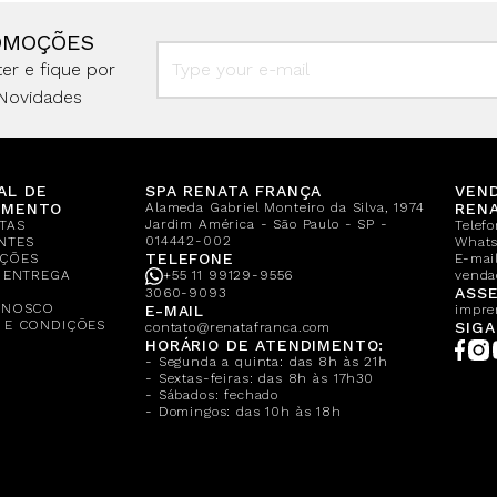
OMOÇÕES
er e fique por
Novidades
AL DE
SPA RENATA FRANÇA
VEN
IMENTO
Alameda Gabriel Monteiro da Silva, 1974
REN
Jardim América - São Paulo - SP -
TAS
Telef
014442-002
NTES
What
TELEFONE
ÇÕES
E-mail
E ENTREGA
+55 11 99129-9556
venda
A
ASSE
3060-9093
ONOSCO
E-MAIL
impre
 E CONDIÇÕES
SIGA
contato@renatafranca.com
HORÁRIO DE ATENDIMENTO:
- Segunda a quinta: das 8h às 21h
- Sextas-feiras: das 8h às 17h30
- Sábados: fechado
- Domingos: das 10h às 18h