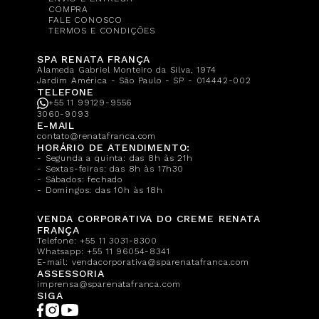
COMPRA
FALE CONOSCO
TERMOS E CONDIÇÕES
SPA RENATA FRANÇA
Alameda Gabriel Monteiro da Silva, 1974
Jardim América - São Paulo - SP - 014442-002
TELEFONE
+55 11 99129-9556
3060-9093
E-MAIL
contato@renatafranca.com
HORÁRIO DE ATENDIMENTO:
- Segunda a quinta: das 8h às 21h
- Sextas-feiras: das 8h às 17h30
- Sábados: fechado
- Domingos: das 10h às 18h
VENDA CORPORATIVA DO CREME RENATA
FRANÇA
Telefone:
+55 11 3031-8300
Whatsapp:
+55 11 96054-8341
E-mail:
vendacorporativa@sparenatafranca.com
ASSESSORIA
imprensa@sparenatafranca.com
SIGA