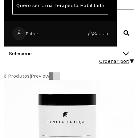
Quero ser Uma Terapeuta Habilitada
COMPRE NA EUROPA
PESQUISAR
Sacola
Entrar
CATEGORIAS
Selecione
Ordenar por:
6 Produtos
|
Preview