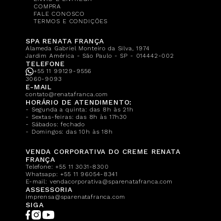
COMPRA
FALE CONOSCO
TERMOS E CONDIÇÕES
SPA RENATA FRANÇA
Alameda Gabriel Monteiro da Silva, 1974
Jardim América - São Paulo - SP - 014442-002
TELEFONE
+55 11 99129-9556
3060-9093
E-MAIL
contato@renatafranca.com
HORÁRIO DE ATENDIMENTO:
- Segunda a quinta: das 8h às 21h
- Sextas-feiras: das 8h às 17h30
- Sábados: fechado
- Domingos: das 10h às 18h
VENDA CORPORATIVA DO CREME RENATA
FRANÇA
Telefone:
+55 11 3031-8300
Whatsapp:
+55 11 96054-8341
E-mail:
vendacorporativa@sparenatafranca.com
ASSESSORIA
imprensa@sparenatafranca.com
SIGA