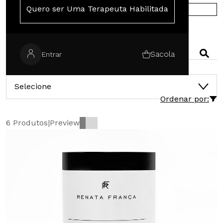
Quero ser Uma Terapeuta Habilitada
COMPRE NA EUROPA
PESQUISAR
Sacola
Entrar
CATEGORIAS
Selecione
Ordenar por:
6 Produtos
|
Preview