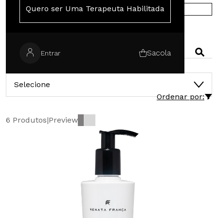
Quero ser Uma Terapeuta Habilitada
COMPRE NA EUROPA
PESQUISAR
Sacola
Entrar
CATEGORIAS
Selecione
Ordenar por:
6 Produtos
|
Preview