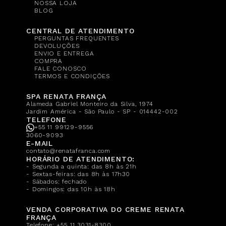
NOSSA LOJA
BLOG
CENTRAL DE ATENDIMENTO
PERGUNTAS FREQUENTES
DEVOLUÇÕES
ENVIO E ENTREGA
COMPRA
FALE CONOSCO
TERMOS E CONDIÇÕES
SPA RENATA FRANÇA
Alameda Gabriel Monteiro da Silva, 1974
Jardim América - São Paulo - SP - 014442-002
TELEFONE
+55 11 99129-9556
3060-9093
E-MAIL
contato@renatafranca.com
HORÁRIO DE ATENDIMENTO:
- Segunda a quinta: das 8h às 21h
- Sextas-feiras: das 8h às 17h30
- Sábados: fechado
- Domingos: das 10h às 18h
VENDA CORPORATIVA DO CREME RENATA
FRANÇA
Telefone:
+55 11 3031-8300