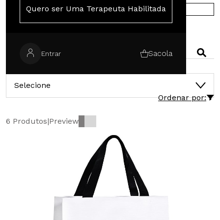
Quero ser Uma Terapeuta Habilitada
COMPRE NA EUROPA
PESQUISAR
Sacola
Entrar
CATEGORIAS
Selecione
Ordenar por:
6 Produtos
|
Preview