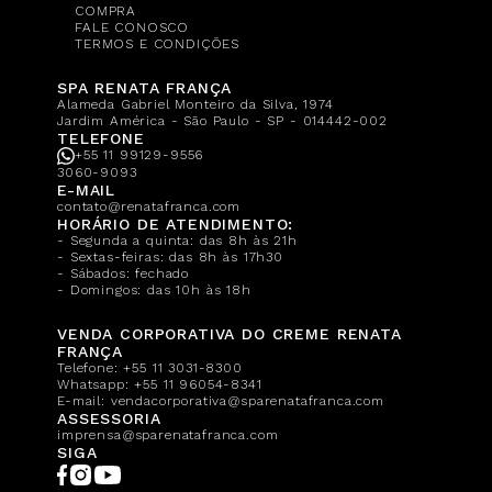
COMPRA
FALE CONOSCO
TERMOS E CONDIÇÕES
SPA RENATA FRANÇA
Alameda Gabriel Monteiro da Silva, 1974
Jardim América - São Paulo - SP - 014442-002
TELEFONE
+55 11 99129-9556
3060-9093
E-MAIL
contato@renatafranca.com
HORÁRIO DE ATENDIMENTO:
- Segunda a quinta: das 8h às 21h
- Sextas-feiras: das 8h às 17h30
- Sábados: fechado
- Domingos: das 10h às 18h
VENDA CORPORATIVA DO CREME RENATA
FRANÇA
Telefone:
+55 11 3031-8300
Whatsapp:
+55 11 96054-8341
E-mail:
vendacorporativa@sparenatafranca.com
ASSESSORIA
imprensa@sparenatafranca.com
SIGA