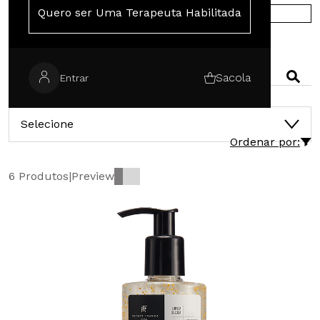
Quero ser Uma Terapeuta Habilitada
COMPRE NA EUROPA
PESQUISAR
Sacola
Entrar
CATEGORIAS
Selecione
Ordenar por:
6 Produtos
|
Preview