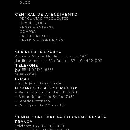
BLOG
CENTRAL DE ATENDIMENTO
PERGUNTAS FREQUENTES
DEVOLUÇÕES
ENVIO E ENTREGA
COMPRA
FALE CONOSCO
TERMOS E CONDIÇÕES
SPA RENATA FRANÇA
Alameda Gabriel Monteiro da Silva, 1974
Jardim América - São Paulo - SP - 014442-002
TELEFONE
+55 11 99129-9556
3060-9093
E-MAIL
contato@renatafranca.com
HORÁRIO DE ATENDIMENTO:
- Segunda a quinta: das 8h às 21h
- Sextas-feiras: das 8h às 17h30
- Sábados: fechado
- Domingos: das 10h às 18h
VENDA CORPORATIVA DO CREME RENATA
FRANÇA
Telefone:
+55 11 3031-8300