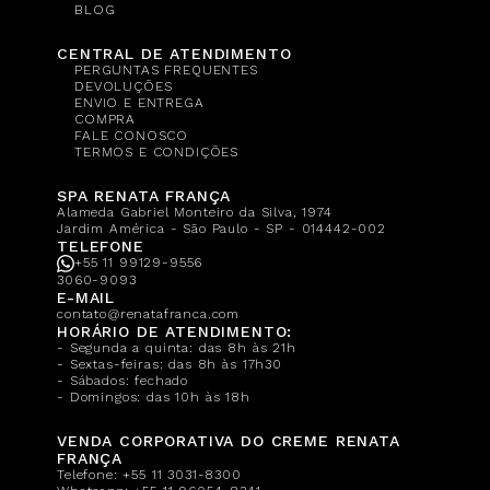
BLOG
CENTRAL DE ATENDIMENTO
PERGUNTAS FREQUENTES
DEVOLUÇÕES
ENVIO E ENTREGA
COMPRA
FALE CONOSCO
TERMOS E CONDIÇÕES
SPA RENATA FRANÇA
Alameda Gabriel Monteiro da Silva, 1974
Jardim América - São Paulo - SP - 014442-002
TELEFONE
+55 11 99129-9556
3060-9093
E-MAIL
contato@renatafranca.com
HORÁRIO DE ATENDIMENTO:
- Segunda a quinta: das 8h às 21h
- Sextas-feiras: das 8h às 17h30
- Sábados: fechado
- Domingos: das 10h às 18h
VENDA CORPORATIVA DO CREME RENATA
FRANÇA
Telefone:
+55 11 3031-8300