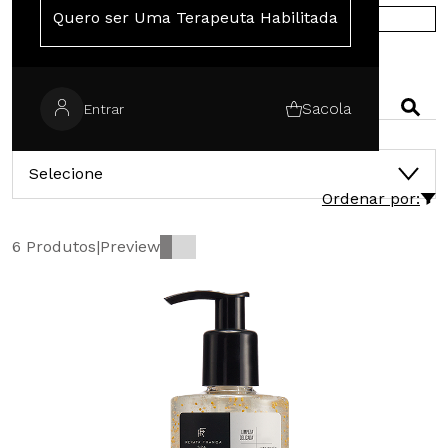
Quero ser Uma Terapeuta Habilitada
COMPRE NA EUROPA
PESQUISAR
Sacola
Entrar
CATEGORIAS
Selecione
Ordenar por:
6 Produtos
|
Preview