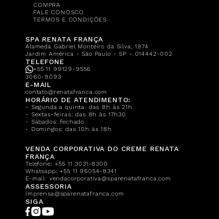
COMPRA
FALE CONOSCO
TERMOS E CONDIÇÕES
SPA RENATA FRANÇA
Alameda Gabriel Monteiro da Silva, 1974
Jardim América - São Paulo - SP - 014442-002
TELEFONE
+55 11 99129-9556
3060-9093
E-MAIL
contato@renatafranca.com
HORÁRIO DE ATENDIMENTO:
- Segunda a quinta: das 8h às 21h
- Sextas-feiras: das 8h às 17h30
- Sábados: fechado
- Domingos: das 10h às 18h
VENDA CORPORATIVA DO CREME RENATA
FRANÇA
Telefone:
+55 11 3031-8300
Whatsapp:
+55 11 96054-8341
E-mail:
vendacorporativa@sparenatafranca.com
ASSESSORIA
imprensa@sparenatafranca.com
SIGA