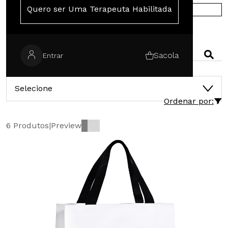
Quero ser Uma Terapeuta Habilitada
COMPRE NA EUROPA
PESQUISAR
Sacola
Entrar
CATEGORIAS
Selecione
Ordenar por:
6 Produtos
|
Preview