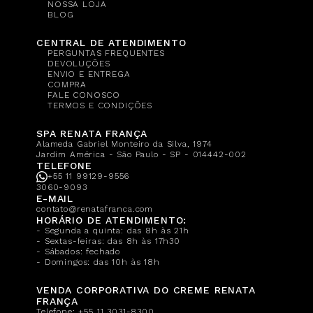
NOSSA LOJA
BLOG
CENTRAL DE ATENDIMENTO
PERGUNTAS FREQUENTES
DEVOLUÇÕES
ENVIO E ENTREGA
COMPRA
FALE CONOSCO
TERMOS E CONDIÇÕES
SPA RENATA FRANÇA
Alameda Gabriel Monteiro da Silva, 1974
Jardim América - São Paulo - SP - 014442-002
TELEFONE
+55 11 99129-9556
3060-9093
E-MAIL
contato@renatafranca.com
HORÁRIO DE ATENDIMENTO:
- Segunda a quinta: das 8h às 21h
- Sextas-feiras: das 8h às 17h30
- Sábados: fechado
- Domingos: das 10h às 18h
VENDA CORPORATIVA DO CREME RENATA
FRANÇA
Telefone:
+55 11 3031-8300