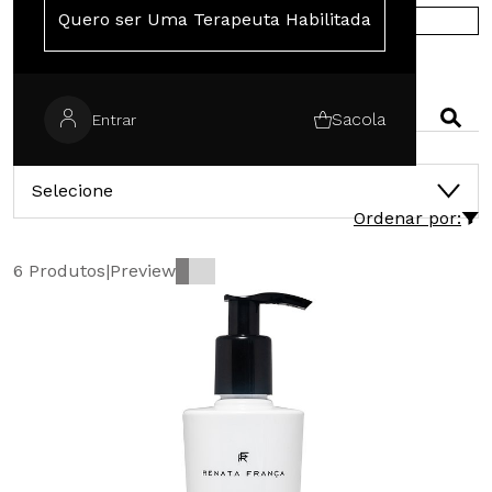
Quero ser Uma Terapeuta Habilitada
COMPRE NA EUROPA
PESQUISAR
Sacola
Entrar
CATEGORIAS
Selecione
Ordenar por:
6 Produtos
|
Preview