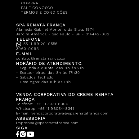
COMPRA
FALE CONOSCO
TERMOS E CONDIÇÕES
SPA RENATA FRANÇA
Alameda Gabriel Monteiro da Silva, 1974
Jardim América - São Paulo - SP - 014442-002
TELEFONE
+55 11 99129-9556
3060-9093
E-MAIL
contato@renatafranca.com
HORÁRIO DE ATENDIMENTO:
- Segunda a quinta: das 8h às 21h
- Sextas-feiras: das 8h às 17h30
- Sábados: fechado
- Domingos: das 10h às 18h
VENDA CORPORATIVA DO CREME RENATA
FRANÇA
Telefone:
+55 11 3031-8300
Whatsapp:
+55 11 96054-8341
E-mail:
vendacorporativa@sparenatafranca.com
ASSESSORIA
imprensa@sparenatafranca.com
SIGA