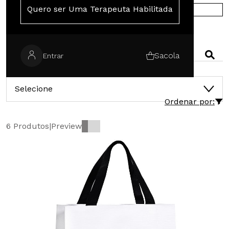
Quero ser Uma Terapeuta Habilitada
COMPRE NA EUROPA
PESQUISAR
Sacola
Entrar
CATEGORIAS
Selecione
Ordenar por:
6 Produtos
|
Preview