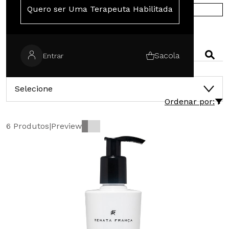
Quero ser Uma Terapeuta Habilitada
COMPRE NA EUROPA
PESQUISAR
Sacola
Entrar
CATEGORIAS
Selecione
Ordenar por:
6 Produtos
|
Preview