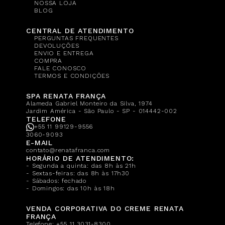
NOSSA LOJA
BLOG
CENTRAL DE ATENDIMENTO
PERGUNTAS FREQUENTES
DEVOLUÇÕES
ENVIO E ENTREGA
COMPRA
FALE CONOSCO
TERMOS E CONDIÇÕES
SPA RENATA FRANÇA
Alameda Gabriel Monteiro da Silva, 1974
Jardim América - São Paulo - SP - 014442-002
TELEFONE
+55 11 99129-9556
3060-9093
E-MAIL
contato@renatafranca.com
HORÁRIO DE ATENDIMENTO:
- Segunda a quinta: das 8h às 21h
- Sextas-feiras: das 8h às 17h30
- Sábados: fechado
- Domingos: das 10h às 18h
VENDA CORPORATIVA DO CREME RENATA
FRANÇA
Telefone:
+55 11 3031-8300