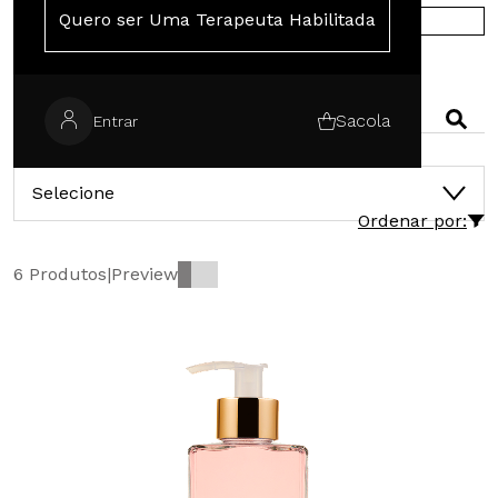
Quero ser Uma Terapeuta Habilitada
COMPRE NA EUROPA
PESQUISAR
Sacola
Entrar
CATEGORIAS
Selecione
Ordenar por:
6 Produtos
|
Preview