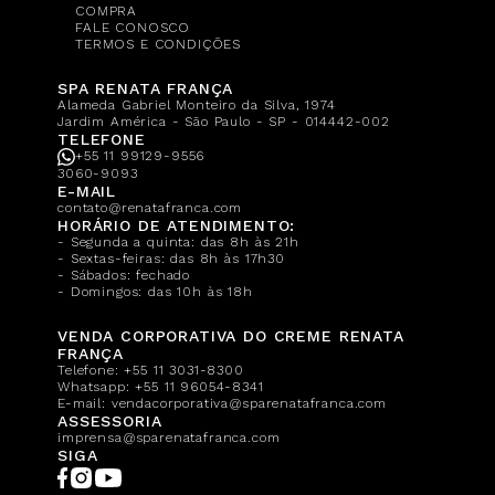
COMPRA
FALE CONOSCO
TERMOS E CONDIÇÕES
SPA RENATA FRANÇA
Alameda Gabriel Monteiro da Silva, 1974
Jardim América - São Paulo - SP - 014442-002
TELEFONE
+55 11 99129-9556
3060-9093
E-MAIL
contato@renatafranca.com
HORÁRIO DE ATENDIMENTO:
- Segunda a quinta: das 8h às 21h
- Sextas-feiras: das 8h às 17h30
- Sábados: fechado
- Domingos: das 10h às 18h
VENDA CORPORATIVA DO CREME RENATA
FRANÇA
Telefone:
+55 11 3031-8300
Whatsapp:
+55 11 96054-8341
E-mail:
vendacorporativa@sparenatafranca.com
ASSESSORIA
imprensa@sparenatafranca.com
SIGA