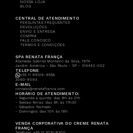
NOSSA LOJA
BLOG
CENTRAL DE ATENDIMENTO
PERGUNTAS FREQUENTES
DEVOLUÇÕES
ENVIO E ENTREGA
COMPRA
FALE CONOSCO
TERMOS E CONDIÇÕES
SPA RENATA FRANÇA
Alameda Gabriel Monteiro da Silva, 1974
Jardim América - São Paulo - SP - 014442-002
TELEFONE
+55 11 99129-9556
3060-9093
E-MAIL
contato@renatafranca.com
HORÁRIO DE ATENDIMENTO:
- Segunda a quinta: das 8h às 21h
- Sextas-feiras: das 8h às 17h30
- Sábados: fechado
- Domingos: das 10h às 18h
VENDA CORPORATIVA DO CREME RENATA
FRANÇA
Telefone:
+55 11 3031-8300