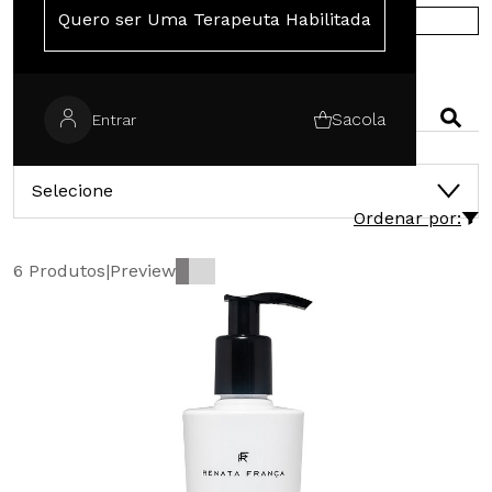
Quero ser Uma Terapeuta Habilitada
COMPRE NA EUROPA
PESQUISAR
Sacola
Entrar
CATEGORIAS
Selecione
Ordenar por:
6 Produtos
|
Preview