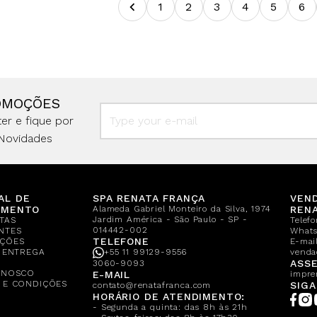
1
2
3
4
5
6
OMOÇÕES
er e fique por
Novidades
AL DE
SPA RENATA FRANÇA
VEN
IMENTO
Alameda Gabriel Monteiro da Silva, 1974
REN
Jardim América - São Paulo - SP -
TAS
Telef
014442-002
NTES
What
TELEFONE
ÇÕES
E-mail
E ENTREGA
+55 11 99129-9556
venda
A
ASSE
3060-9093
ONOSCO
E-MAIL
impre
 E CONDIÇÕES
SIGA
contato@renatafranca.com
HORÁRIO DE ATENDIMENTO:
- Segunda a quinta: das 8h às 21h