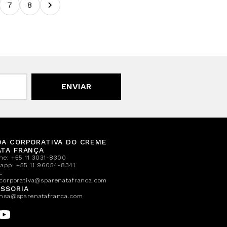
7
8
ENVIAR
DA CORPORATIVA DO CREME
ATA FRANÇA
one:
+55 11 3031-8300
sapp:
+55 11 96054-8341
:
corporativa@sparenatafranca.com
SSORIA
nsa@sparenatafranca.com