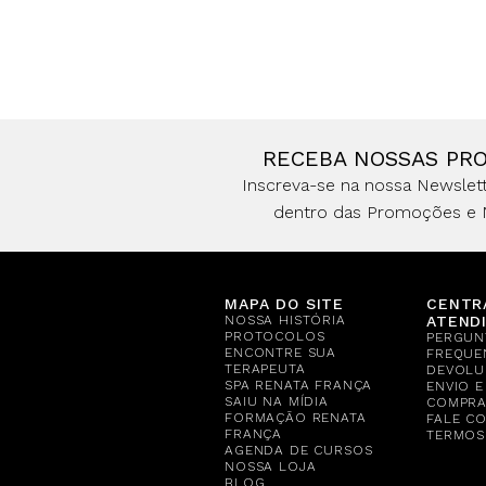
RECEBA NOSSAS PR
Inscreva-se na nossa Newslett
dentro das Promoções e 
MAPA DO SITE
CENTR
NOSSA HISTÓRIA
ATEND
PROTOCOLOS
PERGUN
ENCONTRE SUA
FREQUE
TERAPEUTA
DEVOLU
SPA RENATA FRANÇA
ENVIO 
SAIU NA MÍDIA
COMPR
FORMAÇÃO RENATA
FALE C
FRANÇA
TERMOS
AGENDA DE CURSOS
NOSSA LOJA
BLOG