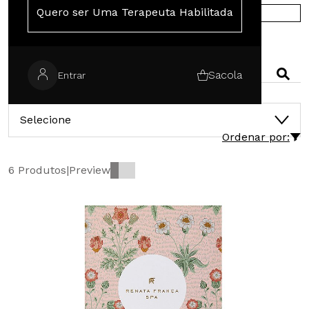
Quero ser Uma Terapeuta Habilitada
COMPRE NA EUROPA
PESQUISAR
Sacola
Entrar
CATEGORIAS
Selecione
Ordenar por:
6 Produtos
|
Preview