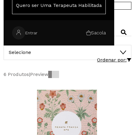
Quero ser Uma Terapeuta Habilitada
COMPRE NA EUROPA
PESQUISAR
Sacola
Entrar
CATEGORIAS
Selecione
Ordenar por:
6 Produtos
|
Preview