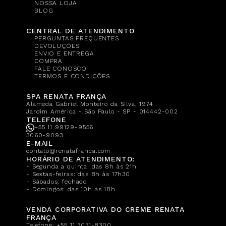
NOSSA LOJA
BLOG
CENTRAL DE ATENDIMENTO
PERGUNTAS FREQUENTES
DEVOLUÇÕES
ENVIO E ENTREGA
COMPRA
FALE CONOSCO
TERMOS E CONDIÇÕES
SPA RENATA FRANÇA
Alameda Gabriel Monteiro da Silva, 1974
Jardim América - São Paulo - SP - 014442-002
TELEFONE
+55 11 99129-9556
3060-9093
E-MAIL
contato@renatafranca.com
HORÁRIO DE ATENDIMENTO:
- Segunda a quinta: das 8h às 21h
- Sextas-feiras: das 8h às 17h30
- Sábados: fechado
- Domingos: das 10h às 18h
VENDA CORPORATIVA DO CREME RENATA
FRANÇA
Telefone:
+55 11 3031-8300