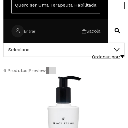
Quero ser Uma Terapeuta Habilitada
COMPRE NA EUROPA
PESQUISAR
Sacola
Entrar
CATEGORIAS
Selecione
Ordenar por:
6 Produtos
|
Preview