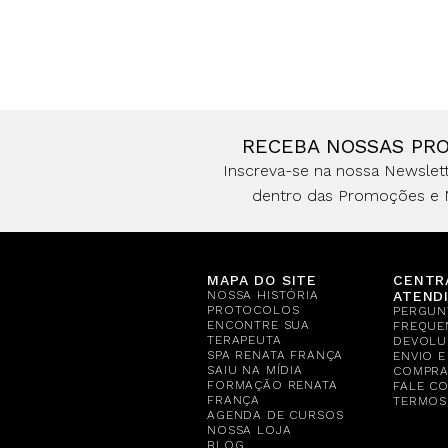
RECEBA NOSSAS PR
Inscreva-se na nossa Newslett
dentro das Promoções e 
MAPA DO SITE
CENTR
NOSSA HISTÓRIA
ATEND
PROTOCOLOS
PERGUN
ENCONTRE SUA
FREQUE
TERAPEUTA
DEVOLU
SPA RENATA FRANÇA
ENVIO 
SAIU NA MÍDIA
COMPR
FORMAÇÃO RENATA
FALE C
FRANÇA
TERMOS
AGENDA DE CURSOS
NOSSA LOJA
BLOG