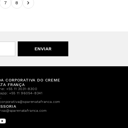
7
8
ENVIAR
DA CORPORATIVA DO CREME
ATA FRANÇA
one:
+55 11 3031-8300
sapp:
+55 11 96054-8341
:
corporativa@sparenatafranca.com
SSORIA
nsa@sparenatafranca.com