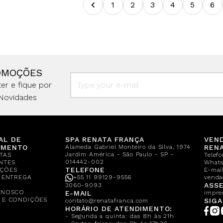
1
2
3
4
5
6
OMOÇÕES
er e fique por
Novidades
AL DE
SPA RENATA FRANÇA
VEN
IMENTO
Alameda Gabriel Monteiro da Silva, 1974
REN
Jardim América - São Paulo - SP -
TAS
Telef
014442-002
NTES
What
TELEFONE
ÇÕES
E-mail
E ENTREGA
+55 11 99129-9556
venda
A
ASSE
3060-9093
ONOSCO
E-MAIL
impre
 E CONDIÇÕES
SIGA
contato@renatafranca.com
HORÁRIO DE ATENDIMENTO:
- Segunda a quinta: das 8h às 21h