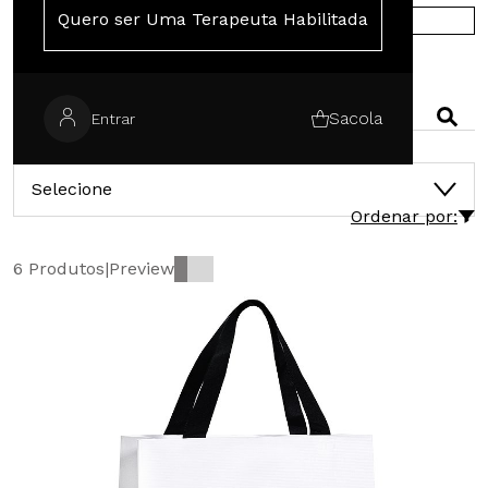
Quero ser Uma Terapeuta Habilitada
COMPRE NA EUROPA
PESQUISAR
Sacola
Entrar
CATEGORIAS
Selecione
Ordenar por:
6 Produtos
|
Preview