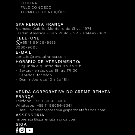
COMPRA
FALE CONOSCO
TERMOS E CONDIÇÕES
SPA RENATA FRANÇA
Alameda Gabriel Monteiro da Silva, 1974
Jardim América - São Paulo - SP - 014442-002
TELEFONE
+55 11 99129-9556
3060-9093
E-MAIL
contato@renatafranca.com
HORÁRIO DE ATENDIMENTO:
- Segunda a quinta: das 8h às 21h
- Sextas-feiras: das 8h às 17h30
- Sábados: fechado
- Domingos: das 10h às 18h
VENDA CORPORATIVA DO CREME RENATA
FRANÇA
Telefone:
+55 11 3031-8300
Whatsapp:
+55 11 96054-8341
E-mail:
vendacorporativa@sparenatafranca.com
ASSESSORIA
imprensa@sparenatafranca.com
SIGA