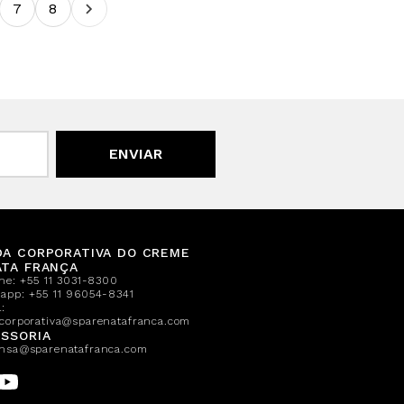
7
8
ENVIAR
DA CORPORATIVA DO CREME
ATA FRANÇA
one:
+55 11 3031-8300
sapp:
+55 11 96054-8341
:
corporativa@sparenatafranca.com
SSORIA
nsa@sparenatafranca.com