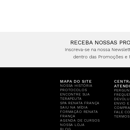
RECEBA NOSSAS PR
Inscreva-se na nossa Newslett
dentro das Promoções e 
MAPA DO SITE
CENTR
NOSSA HISTÓRIA
ATEND
PROTOCOLOS
PERGUN
ENCONTRE SUA
FREQUE
TERAPEUTA
DEVOLU
SPA RENATA FRANÇA
ENVIO 
SAIU NA MÍDIA
COMPR
FORMAÇÃO RENATA
FALE C
FRANÇA
TERMOS
AGENDA DE CURSOS
NOSSA LOJA
BLOG