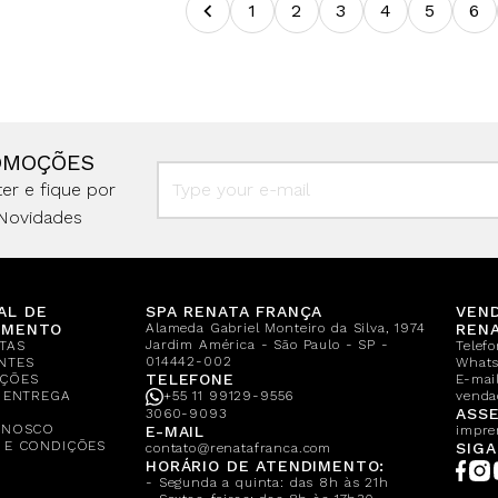
1
2
3
4
5
6
OMOÇÕES
er e fique por
Novidades
AL DE
SPA RENATA FRANÇA
VEN
IMENTO
Alameda Gabriel Monteiro da Silva, 1974
REN
Jardim América - São Paulo - SP -
TAS
Telef
014442-002
NTES
What
TELEFONE
ÇÕES
E-mail
E ENTREGA
+55 11 99129-9556
venda
A
ASSE
3060-9093
ONOSCO
E-MAIL
impre
 E CONDIÇÕES
SIGA
contato@renatafranca.com
HORÁRIO DE ATENDIMENTO:
- Segunda a quinta: das 8h às 21h