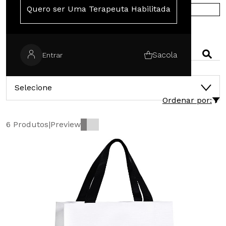
Quero ser Uma Terapeuta Habilitada
COMPRE NA EUROPA
PESQUISAR
Sacola
Entrar
CATEGORIAS
Selecione
Ordenar por:
6 Produtos
|
Preview