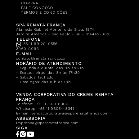
COMPRA
FALE CONOSCO
TERMOS E CONDIÇÕES
SPA RENATA FRANÇA
Alameda Gabriel Monteiro da Silva, 1974
Jardim América - São Paulo - SP - 014442-002
TELEFONE
+55 11 99129-9556
3060-9093
E-MAIL
contato@renatafranca.com
HORÁRIO DE ATENDIMENTO:
- Segunda a quinta: das 8h às 21h
- Sextas-feiras: das 8h às 17h30
- Sábados: fechado
- Domingos: das 10h às 18h
VENDA CORPORATIVA DO CREME RENATA
FRANÇA
Telefone:
+55 11 3031-8300
Whatsapp:
+55 11 96054-8341
E-mail:
vendacorporativa@sparenatafranca.com
ASSESSORIA
imprensa@sparenatafranca.com
SIGA