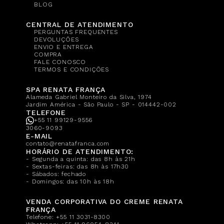
BLOG
CENTRAL DE ATENDIMENTO
PERGUNTAS FREQUENTES
DEVOLUÇÕES
ENVIO E ENTREGA
COMPRA
FALE CONOSCO
TERMOS E CONDIÇÕES
SPA RENATA FRANÇA
Alameda Gabriel Monteiro da Silva, 1974
Jardim América - São Paulo - SP - 014442-002
TELEFONE
+55 11 99129-9556
3060-9093
E-MAIL
contato@renatafranca.com
HORÁRIO DE ATENDIMENTO:
- Segunda a quinta: das 8h às 21h
- Sextas-feiras: das 8h às 17h30
- Sábados: fechado
- Domingos: das 10h às 18h
VENDA CORPORATIVA DO CREME RENATA
FRANÇA
Telefone:
+55 11 3031-8300