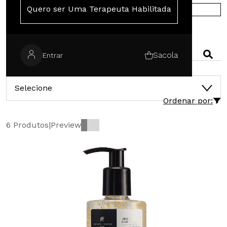
Quero ser Uma Terapeuta Habilitada
COMPRE NA EUROPA
PESQUISAR
Sacola
Entrar
CATEGORIAS
Selecione
Ordenar por:
6 Produtos
|
Preview