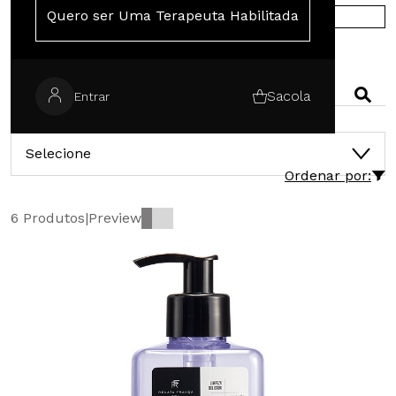
Quero ser Uma Terapeuta Habilitada
COMPRE NA EUROPA
PESQUISAR
Sacola
Entrar
CATEGORIAS
Selecione
Ordenar por:
6 Produtos
|
Preview