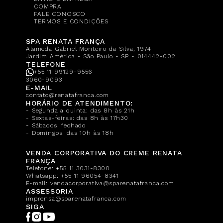
COMPRA
FALE CONOSCO
TERMOS E CONDIÇÕES
SPA RENATA FRANÇA
Alameda Gabriel Monteiro da Silva, 1974
Jardim América - São Paulo - SP - 014442-002
TELEFONE
+55 11 99129-9556
3060-9093
E-MAIL
contato@renatafranca.com
HORÁRIO DE ATENDIMENTO:
- Segunda a quinta: das 8h às 21h
- Sextas-feiras: das 8h às 17h30
- Sábados: fechado
- Domingos: das 10h às 18h
VENDA CORPORATIVA DO CREME RENATA
FRANÇA
Telefone:
+55 11 3031-8300
Whatsapp:
+55 11 96054-8341
E-mail:
vendacorporativa@sparenatafranca.com
ASSESSORIA
imprensa@sparenatafranca.com
SIGA