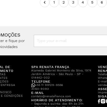
1
2
3
4
5
6
OMOÇÕES
er e fique por
Novidades
AL DE
SPA RENATA FRANÇA
VEN
IMENTO
Alameda Gabriel Monteiro da Silva, 1974
REN
Jardim América - São Paulo - SP -
TAS
Telef
014442-002
NTES
What
TELEFONE
ÇÕES
E-mail
E ENTREGA
+55 11 99129-9556
venda
A
ASSE
3060-9093
ONOSCO
E-MAIL
impre
 E CONDIÇÕES
SIGA
contato@renatafranca.com
HORÁRIO DE ATENDIMENTO:
- Segunda a quinta: das 8h às 21h