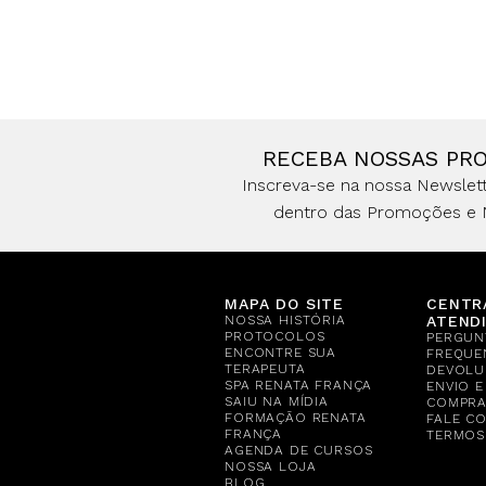
RECEBA NOSSAS PR
Inscreva-se na nossa Newslett
dentro das Promoções e 
MAPA DO SITE
CENTR
NOSSA HISTÓRIA
ATEND
PROTOCOLOS
PERGUN
ENCONTRE SUA
FREQUE
TERAPEUTA
DEVOLU
SPA RENATA FRANÇA
ENVIO 
SAIU NA MÍDIA
COMPR
FORMAÇÃO RENATA
FALE C
FRANÇA
TERMOS
AGENDA DE CURSOS
NOSSA LOJA
BLOG