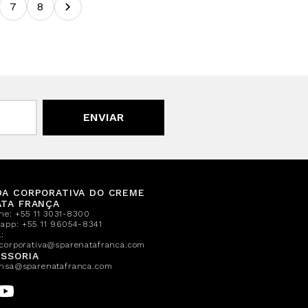
7
8
ENVIAR
DA CORPORATIVA DO CREME
ATA FRANÇA
one:
+55 11 3031-8300
sapp:
+55 11 96054-8341
:
corporativa@sparenatafranca.com
SSORIA
nsa@sparenatafranca.com