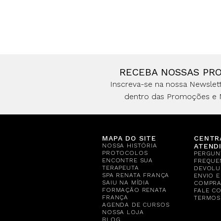
RECEBA NOSSAS PR
Inscreva-se na nossa Newslett
dentro das Promoções e 
MAPA DO SITE
CENTR
NOSSA HISTÓRIA
ATEND
PROTOCOLOS
PERGUN
ENCONTRE SUA
FREQUE
TERAPEUTA
DEVOLU
SPA RENATA FRANÇA
ENVIO 
SAIU NA MÍDIA
COMPR
FORMAÇÃO RENATA
FALE C
FRANÇA
TERMOS
AGENDA DE CURSOS
NOSSA LOJA
BLOG