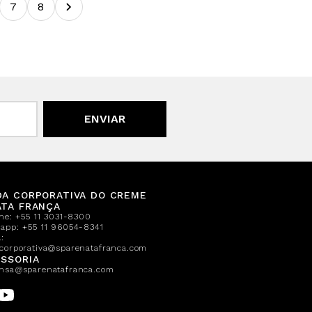
7
8
ENVIAR
DA CORPORATIVA DO CREME
ATA FRANÇA
one:
+55 11 3031-8300
sapp:
+55 11 96054-8341
:
corporativa@sparenatafranca.com
SSORIA
nsa@sparenatafranca.com