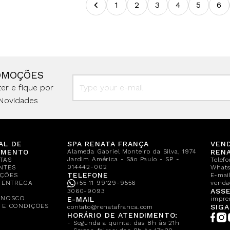
1
2
3
4
5
6
OMOÇÕES
er e fique por
Novidades
AL DE
SPA RENATA FRANÇA
VEN
IMENTO
Alameda Gabriel Monteiro da Silva, 1974
REN
Jardim América - São Paulo - SP -
TAS
Telef
014442-002
NTES
What
TELEFONE
ÇÕES
E-mail
E ENTREGA
+55 11 99129-9556
venda
A
ASSE
3060-9093
ONOSCO
E-MAIL
impre
 E CONDIÇÕES
SIGA
contato@renatafranca.com
HORÁRIO DE ATENDIMENTO:
- Segunda a quinta: das 8h às 21h