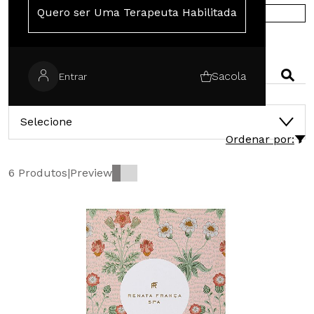
Quero ser Uma Terapeuta Habilitada
COMPRE NA EUROPA
PESQUISAR
Sacola
Entrar
CATEGORIAS
Selecione
Ordenar por:
6 Produtos
|
Preview