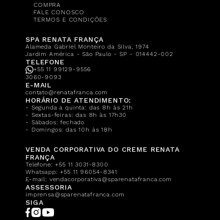
COMPRA
FALE CONOSCO
TERMOS E CONDIÇÕES
SPA RENATA FRANÇA
Alameda Gabriel Monteiro da Silva, 1974
Jardim América - São Paulo - SP - 014442-002
TELEFONE
+55 11 99129-9556
3060-9093
E-MAIL
contato@renatafranca.com
HORÁRIO DE ATENDIMENTO:
- Segunda a quinta: das 8h às 21h
- Sextas-feiras: das 8h às 17h30
- Sábados: fechado
- Domingos: das 10h às 18h
VENDA CORPORATIVA DO CREME RENATA
FRANÇA
Telefone:
+55 11 3031-8300
Whatsapp:
+55 11 96054-8341
E-mail:
vendacorporativa@sparenatafranca.com
ASSESSORIA
imprensa@sparenatafranca.com
SIGA