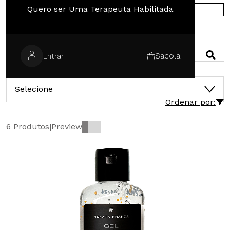
Quero ser Uma Terapeuta Habilitada
COMPRE NA EUROPA
PESQUISAR
Sacola
Entrar
CATEGORIAS
Selecione
Ordenar por:
6 Produtos
|
Preview