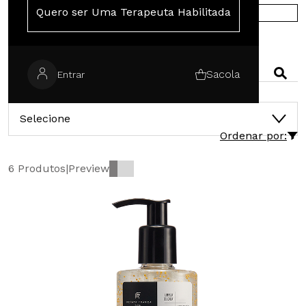
Quero ser Uma Terapeuta Habilitada
COMPRE NA EUROPA
PESQUISAR
Sacola
Entrar
CATEGORIAS
Selecione
Ordenar por:
6 Produtos
|
Preview