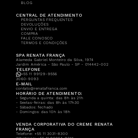
BLOG
CENTRAL DE ATENDIMENTO
PERGUNTAS FREQUENTES
DEVOLUÇÕES
ENVIO E ENTREGA
COMPRA
FALE CONOSCO
TERMOS E CONDIÇÕES
SPA RENATA FRANÇA
Alameda Gabriel Monteiro da Silva, 1974
Jardim América - São Paulo - SP - 014442-002
TELEFONE
+55 11 99129-9556
3060-9093
E-MAIL
contato@renatafranca.com
HORÁRIO DE ATENDIMENTO:
- Segunda a quinta: das 8h às 21h
- Sextas-feiras: das 8h às 17h30
- Sábados: fechado
- Domingos: das 10h às 18h
VENDA CORPORATIVA DO CREME RENATA
FRANÇA
Telefone:
+55 11 3031-8300