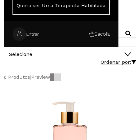
Quero ser Uma Terapeuta Habilitada
COMPRE NA EUROPA
PESQUISAR
Sacola
Entrar
CATEGORIAS
Selecione
Ordenar por:
6 Produtos
|
Preview