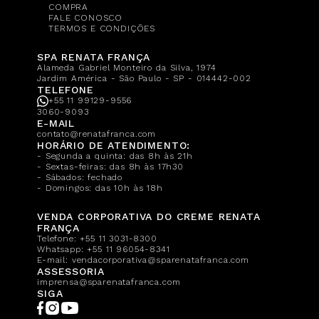
COMPRA
FALE CONOSCO
TERMOS E CONDIÇÕES
SPA RENATA FRANÇA
Alameda Gabriel Monteiro da Silva, 1974
Jardim América - São Paulo - SP - 014442-002
TELEFONE
+55 11 99129-9556
3060-9093
E-MAIL
contato@renatafranca.com
HORÁRIO DE ATENDIMENTO:
- Segunda a quinta: das 8h às 21h
- Sextas-feiras: das 8h às 17h30
- Sábados: fechado
- Domingos: das 10h às 18h
VENDA CORPORATIVA DO CREME RENATA
FRANÇA
Telefone:
+55 11 3031-8300
Whatsapp:
+55 11 96054-8341
E-mail:
vendacorporativa@sparenatafranca.com
ASSESSORIA
imprensa@sparenatafranca.com
SIGA