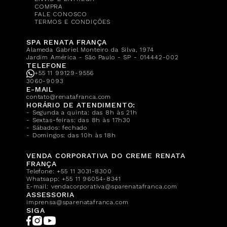
COMPRA
FALE CONOSCO
TERMOS E CONDIÇÕES
SPA RENATA FRANÇA
Alameda Gabriel Monteiro da Silva, 1974
Jardim América - São Paulo - SP - 014442-002
TELEFONE
+55 11 99129-9556
3060-9093
E-MAIL
contato@renatafranca.com
HORÁRIO DE ATENDIMENTO:
- Segunda a quinta: das 8h às 21h
- Sextas-feiras: das 8h às 17h30
- Sábados: fechado
- Domingos: das 10h às 18h
VENDA CORPORATIVA DO CREME RENATA
FRANÇA
Telefone:
+55 11 3031-8300
Whatsapp:
+55 11 96054-8341
E-mail:
vendacorporativa@sparenatafranca.com
ASSESSORIA
imprensa@sparenatafranca.com
SIGA