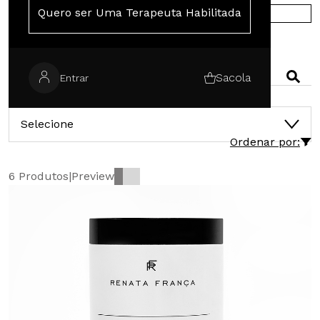
Quero ser Uma Terapeuta Habilitada
COMPRE NA EUROPA
PESQUISAR
Sacola
Entrar
CATEGORIAS
Selecione
Ordenar por:
6 Produtos
|
Preview