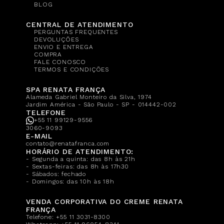
BLOG
CENTRAL DE ATENDIMENTO
PERGUNTAS FREQUENTES
DEVOLUÇÕES
ENVIO E ENTREGA
COMPRA
FALE CONOSCO
TERMOS E CONDIÇÕES
SPA RENATA FRANÇA
Alameda Gabriel Monteiro da Silva, 1974
Jardim América - São Paulo - SP - 014442-002
TELEFONE
+55 11 99129-9556
3060-9093
E-MAIL
contato@renatafranca.com
HORÁRIO DE ATENDIMENTO:
- Segunda a quinta: das 8h às 21h
- Sextas-feiras: das 8h às 17h30
- Sábados: fechado
- Domingos: das 10h às 18h
VENDA CORPORATIVA DO CREME RENATA
FRANÇA
Telefone:
+55 11 3031-8300