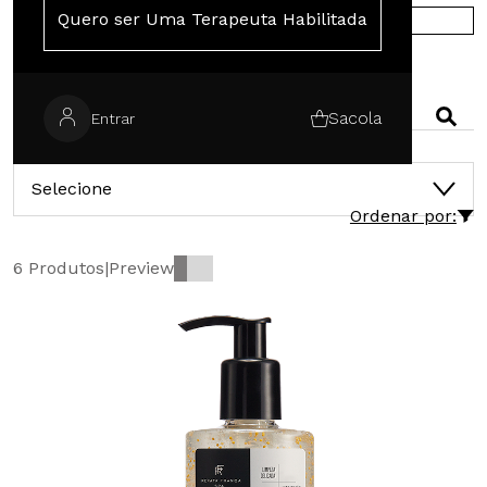
Quero ser Uma Terapeuta Habilitada
COMPRE NA EUROPA
PESQUISAR
Sacola
Entrar
CATEGORIAS
Selecione
Ordenar por:
6 Produtos
|
Preview