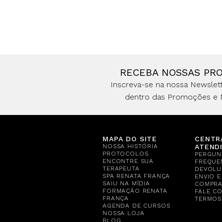
RECEBA NOSSAS PR
Inscreva-se na nossa Newslett
dentro das Promoções e 
MAPA DO SITE
CENTR
NOSSA HISTÓRIA
ATEND
PROTOCOLOS
PERGUN
ENCONTRE SUA
FREQUE
TERAPEUTA
DEVOLU
SPA RENATA FRANÇA
ENVIO 
SAIU NA MÍDIA
COMPR
FORMAÇÃO RENATA
FALE C
FRANÇA
TERMOS
AGENDA DE CURSOS
NOSSA LOJA
BLOG