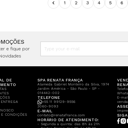
1
2
3
4
5
6
OMOÇÕES
er e fique por
Novidades
AL DE
SPA RENATA FRANÇA
VEN
IMENTO
Alameda Gabriel Monteiro da Silva, 1974
REN
Jardim América - São Paulo - SP -
TAS
Telef
014442-002
NTES
What
TELEFONE
ÇÕES
E-mail
E ENTREGA
+55 11 99129-9556
venda
A
ASSE
3060-9093
ONOSCO
E-MAIL
impre
 E CONDIÇÕES
SIGA
contato@renatafranca.com
HORÁRIO DE ATENDIMENTO:
- Segunda a quinta: das 8h às 21h