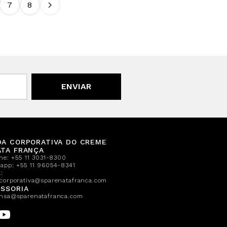
7
8
ENVIAR
DA CORPORATIVA DO CREME
ATA FRANÇA
one:
+55 11 3031-8300
sapp:
+55 11 96054-8341
:
corporativa@sparenatafranca.com
SSORIA
nsa@sparenatafranca.com