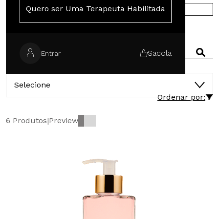
Quero ser Uma Terapeuta Habilitada
COMPRE NA EUROPA
PESQUISAR
Sacola
Entrar
CATEGORIAS
Selecione
Ordenar por:
6 Produtos
|
Preview