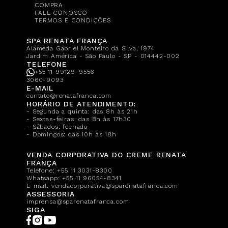
COMPRA
FALE CONOSCO
TERMOS E CONDIÇÕES
SPA RENATA FRANÇA
Alameda Gabriel Monteiro da Silva, 1974
Jardim América - São Paulo - SP - 014442-002
TELEFONE
+55 11 99129-9556
3060-9093
E-MAIL
contato@renatafranca.com
HORÁRIO DE ATENDIMENTO:
- Segunda a quinta: das 8h às 21h
- Sextas-feiras: das 8h às 17h30
- Sábados: fechado
- Domingos: das 10h às 18h
VENDA CORPORATIVA DO CREME RENATA
FRANÇA
Telefone:
+55 11 3031-8300
Whatsapp:
+55 11 96054-8341
E-mail:
vendacorporativa@sparenatafranca.com
ASSESSORIA
imprensa@sparenatafranca.com
SIGA