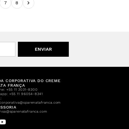
7
8
ENVIAR
DA CORPORATIVA DO CREME
ATA FRANÇA
one:
+55 11 3031-8300
sapp:
+55 11 96054-8341
:
corporativa@sparenatafranca.com
SSORIA
nsa@sparenatafranca.com