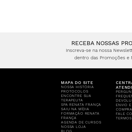
RECEBA NOSSAS PR
Inscreva-se na nossa Newslett
dentro das Promoções e 
MAPA DO SITE
CENTR
NOSSA HISTÓRIA
ATEND
PROTOCOLOS
PERGUN
ENCONTRE SUA
FREQUE
TERAPEUTA
DEVOLU
SPA RENATA FRANÇA
ENVIO 
SAIU NA MÍDIA
COMPR
FORMAÇÃO RENATA
FALE C
FRANÇA
TERMOS
AGENDA DE CURSOS
NOSSA LOJA
BLOG