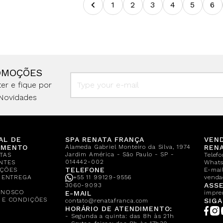
1
2
3
4
5
6
OMOÇÕES
er e fique por
Novidades
AL DE
SPA RENATA FRANÇA
VEN
IMENTO
Alameda Gabriel Monteiro da Silva, 1974
REN
Jardim América - São Paulo - SP -
TAS
Telef
014442-002
NTES
What
TELEFONE
ÇÕES
E-mail
E ENTREGA
+55 11 99129-9556
venda
A
ASSE
3060-9093
ONOSCO
E-MAIL
impre
 E CONDIÇÕES
SIGA
contato@renatafranca.com
HORÁRIO DE ATENDIMENTO:
- Segunda a quinta: das 8h às 21h