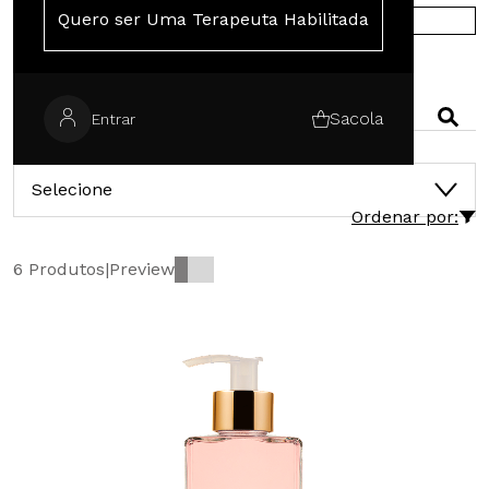
Quero ser Uma Terapeuta Habilitada
COMPRE NA EUROPA
PESQUISAR
Sacola
Entrar
CATEGORIAS
Selecione
Ordenar por:
6 Produtos
|
Preview