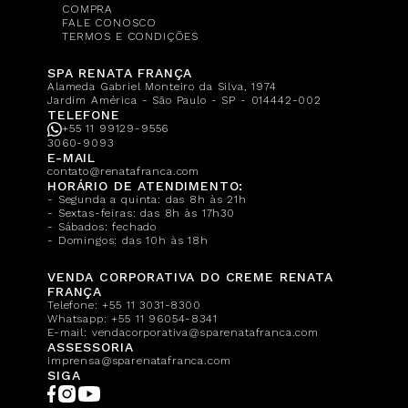
COMPRA
FALE CONOSCO
TERMOS E CONDIÇÕES
SPA RENATA FRANÇA
Alameda Gabriel Monteiro da Silva, 1974
Jardim América - São Paulo - SP - 014442-002
TELEFONE
+55 11 99129-9556
3060-9093
E-MAIL
contato@renatafranca.com
HORÁRIO DE ATENDIMENTO:
- Segunda a quinta: das 8h às 21h
- Sextas-feiras: das 8h às 17h30
- Sábados: fechado
- Domingos: das 10h às 18h
VENDA CORPORATIVA DO CREME RENATA
FRANÇA
Telefone:
+55 11 3031-8300
Whatsapp:
+55 11 96054-8341
E-mail:
vendacorporativa@sparenatafranca.com
ASSESSORIA
imprensa@sparenatafranca.com
SIGA